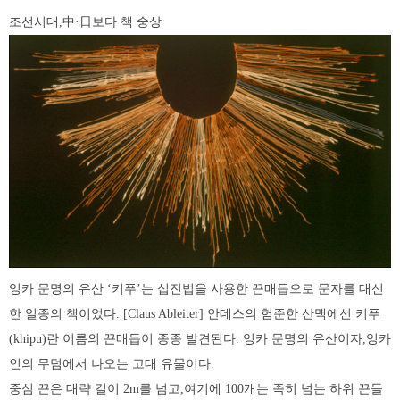
조선시대,中·日보다 책 숭상
잉카 문명의 유산 ‘키푸’는 십진법을 사용한 끈매듭으로 문자를 대신
한 일종의 책이었다. [Claus Ableiter] 안데스의 험준한 산맥에선 키푸
(khipu)란 이름의 끈매듭이 종종 발견된다. 잉카 문명의 유산이자,잉카
인의 무덤에서 나오는 고대 유물이다.
중심 끈은 대략 길이 2m를 넘고,여기에 100개는 족히 넘는 하위 끈들