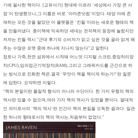
기에 필사한 책이다. [교유서가] 현대에 이르러 ‘세상에서 가장 큰 서
점’이 탄생했으니,그 이름은 바로 ‘아마존닷컴’이었다. 태양 아래 존
재하는 모든 것을 팔았던 이 플랫폼은 ‘킨들’이라는 새로운 형태의 책
을 만들어냈다. 종이책에 익숙하던 세대는 전자책의 등장에 놀랐지만
저자는 킨들 역시 “근대 후기의 소비자가 읽고 싶은 것을 골라 읽게 해
주는 수많은 포맷 중에 하나에 지나지 않는다”고 말한다.
점토나 가죽,천연 섬유에서 시작돼 어느덧 디지털 스크린,중앙처리장
치(CPU),임의접근기억장치(RAM),그리고 그래픽카드를 근간으로 하
는 방식으로 진화한 책은,결국 ‘무엇이 책을 책이게 하는가?’란 질문
에 답한다. 요약하면 이렇다.
“책의 본질이란 물질적 형식이 아니라 수단이다. 한 가지 유형의 책의
역사란 있을 수 없으며,여러 가지 책의 역사가 있었을 뿐이다. 절대적
인 의미로서의 ‘책의 역사’란 인간이 책의 본질을 오독한 결과다. 일관
한 하나의 형태로서의 책의 역사는,처음부터 없었다.”