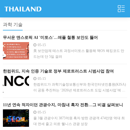
과학 기술
무서운 앤스로픽 AI '미토스'…애플 철통 보안도 뚫어
05-15
美 보안업체 테스트 과정서미토스 활용해 맥OS 해킹코드 만
드는데 단 5일 걸려
한컴위드, 지속 인증 기술로 정부 제로트러스트 시범사업 참여
05-15
한컴위드가 과학기술정보통신부와 한국인터넷진흥원(KISA)
이 공동 추진하는 ‘2026년 제로트러스트 도입 시범사업’에 참
여한다고 15일 밝혔다. 이 사업은 국내 민간기업의 실제 시스
템과 서비스에 제로트러스트 기술·솔루션을 적용해 다양한 보
11년 연속 적자이던 관광수지, 마침내 흑자 전환…그 비결 살펴보니
안 체계를 발굴하고 확산하는 데 목적이 있다. 한컴위드는 주
05-15
관기업인 앰진을 비롯해 SK브로드밴드, 베이스스톤, 디에스
올 3월 관광수지 3875억원 흑자 방한 관광객 474만명 역대 최
티인터
대 면세 줄고 의료·웰니스 관광 성장