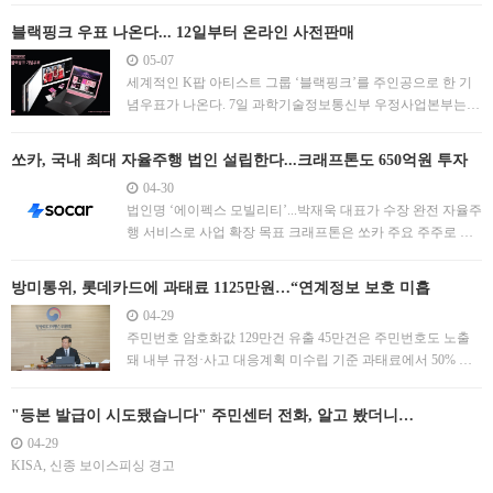
블랙핑크 우표 나온다... 12일부터 온라인 사전판매
05-07
세계적인 K팝 아티스트 그룹 ‘블랙핑크’를 주인공으로 한 기
념우표가 나온다. 7일 과학기술정보통신부 우정사업본부는
다음달 16일 블랙핑크 기념우표 10종을 발행한다고 밝혔다.
기념우표와 함께 기념우표 패킷도 판매된다. 기념우표 패킷에
쏘카, 국내 최대 자율주행 법인 설립한다...크래프톤도 650억원 투자
는 우표와 블랙핑크의 초상이 담겨있다. 기념우표는 전국 총
04-30
괄우체국과 인터넷우체국 등에서 구매할 수 있다. 판매가격은
법인명 ‘에이펙스 모빌리티’...박재욱 대표가 수장 완전 자율주
기념우표
행 서비스로 사업 확장 목표 크래프톤은 쏘카 주요 주주로 합
류
방미통위, 롯데카드에 과태료 1125만원…“연계정보 보호 미흡
04-29
주민번호 암호화값 129만건 유출 45만건은 주민번호도 노출
돼 내부 규정·사고 대응계획 미수립 기준 과태료에서 50% 가
중
"등본 발급이 시도됐습니다" 주민센터 전화, 알고 봤더니…
04-29
KISA, 신종 보이스피싱 경고