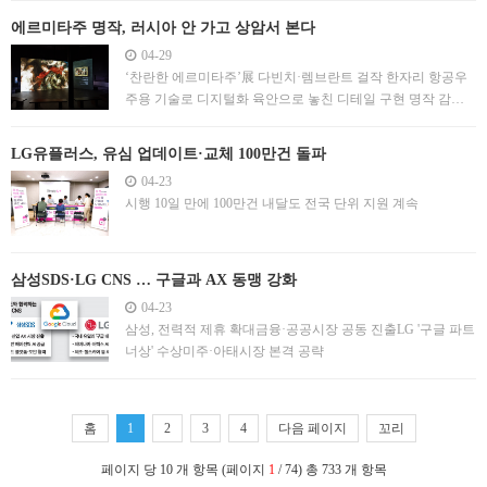
에르미타주 명작, 러시아 안 가고 상암서 본다
04-29
‘찬란한 에르미타주’展 다빈치·렘브란트 걸작 한자리 항공우
주용 기술로 디지털화 육안으로 놓친 디테일 구현 명작 감상
방식 바꾼다
LG유플러스, 유심 업데이트·교체 100만건 돌파
04-23
시행 10일 만에 100만건 내달도 전국 단위 지원 계속
삼성SDS·LG CNS … 구글과 AX 동맹 강화
04-23
삼성, 전력적 제휴 확대금융·공공시장 공동 진출LG '구글 파트
너상' 수상미주·아태시장 본격 공략
홈
1
2
3
4
다음 페이지
꼬리
페이지 당 10 개 항목 (페이지
1
/ 74) 총 733 개 항목