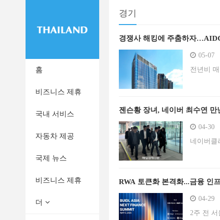
경기
경쟁사 해킹에 주춤하자…AID
05-07
홈
전년비 매출
비즈니스 제휴
젠슨황 장녀, 네이버 최수연 
국내 서비스
04-30
자동차 제공
네이버클라
국제 뉴스
비즈니스 제휴
RWA 토큰화 본격화...금융 
04-29
더
2주 전 