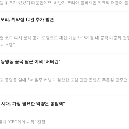
들 위크가 있었기 때문인데요. 하반기 코리아 블록체인 위크와 더불어 
력 인사들이 모여 새로운 트렌드와 업계 동향을 논하는 시간입니다. 올해
, 그리고 이를 이끄는 실물자산토큰화(RWA)가 주축을 이뤘습니다. 이
리, 취약점 12건 추가 발견
험 코드 다시 분석 공개 모델로도 재현 가능 6~18개월 내 공격 대중화 전
 시스템”
동명동 골목 달군 이색 ‘버터런’
고 동명동 일대 5㎞ 질주 러닝과 결합한 도심 관광 콘텐츠 푸른길·광주천
 시대, 가장 필요한 역량은 통찰력”
과 ‘CEO와의 대화’ 진행