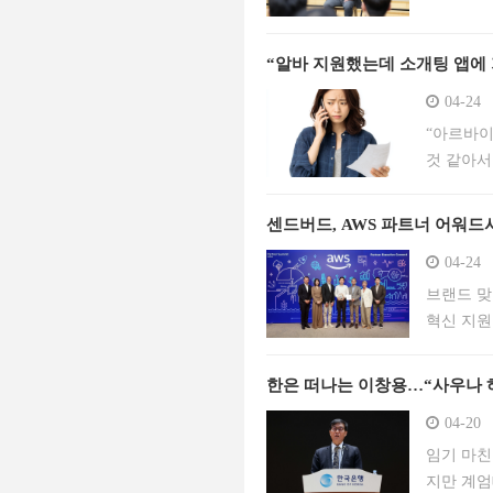
“알바 지원했는데 소개팅 앱에 
04-24
“아르바이
것 같아서
보 도용이
해요.” 
센드버드, AWS 파트너 어워
04-24
브랜드 맞춤
혁신 지원
한은 떠나는 이창용…“사우나 
04-20
임기 마친
지만 계엄