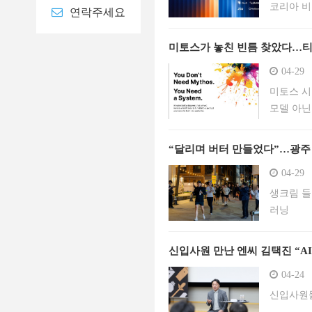
코리아 비
연락주세요
국내외 유
과의 융합
미토스가 놓친 빈틈 찾았다…티오
04-29
미토스 시
모델 아닌
“달리며 버터 만들었다”…광주 
04-29
생크림 들
러닝
신입사원 만난 엔씨 김택진 “AI
04-24
신입사원들