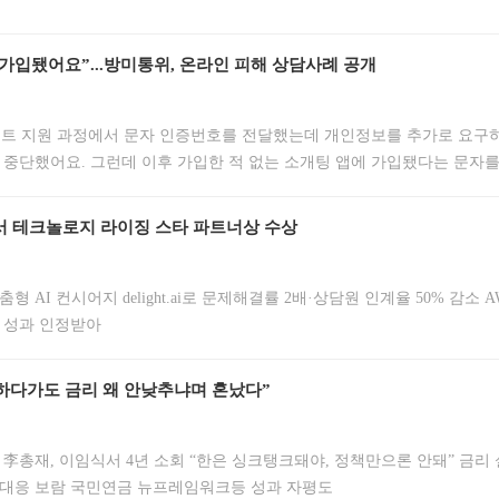
가입됐어요”...방미통위, 온라인 피해 상담사례 공개
트 지원 과정에서 문자 인증번호를 전달했는데 개인정보를 추가로 요구
 중단했어요. 그런데 이후 가입한 적 없는 소개팅 앱에 가입됐다는 문자를
 의심됩니다. 고객센터 연결도 되지 않아 개인정보 도용 여부 확인과 대응
지난해 중고거래 앱을 통한 구인·구직 과정에서 개인정보가 탈취돼 특정 앱
드서 테크놀로지 라이징 스타 파트너상 수상
형 AI 컨시어지 delight.ai로 문제해결률 2배·상담원 인계율 50% 감소 
 성과 인정받아
하다가도 금리 왜 안낮추냐며 혼났다”
 李총재, 이임식서 4년 소회 “한은 싱크탱크돼야, 정책만으론 안돼” 금리
대응 보람 국민연금 뉴프레임워크등 성과 자평도