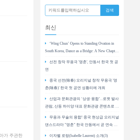
최신
‘Wing Chun’ Opens to Standing Ovation in
South Korea, Dance as a Bridge: A New Chapter
for China-Korea Cultural Exchange.
선전 창작 무용극 '영춘', 안동서 한국 첫 공
연
중국 선전(咏春) 오리지널 창작 무용극 '영
춘(咏春)' 한국 첫 공연 성황리에 개최
산업과 문화관광의 ‘상생·융합’...로켓 발사
관람, 산둥 하이양 대표 문화관광 콘텐츠로 부
상
무용과 무술의 융합! 중국 현상급 오리지널
댄스드라마 "영춘" 한국 안동에서 곧 연속 2
회 공연
시아가 주관한
이자벨 로랑(Isabelle Laurent) 소개(3)