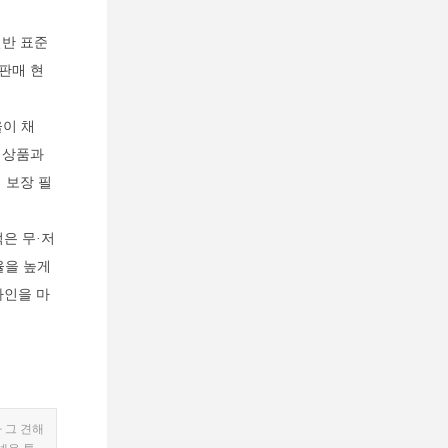
일반 표준
판매 현
율이 채
 상품과
 보장 필
은 무·저
율을 높게
라인을 마
 그 견해