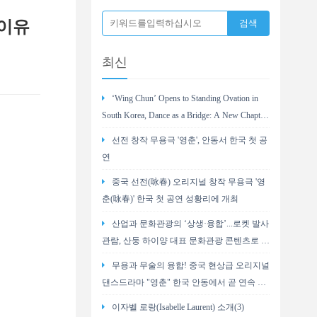
 이유
최신
‘Wing Chun’ Opens to Standing Ovation in
South Korea, Dance as a Bridge: A New Chapter
for China-Korea Cultural Exchange.
선전 창작 무용극 '영춘', 안동서 한국 첫 공
연
중국 선전(咏春) 오리지널 창작 무용극 '영
춘(咏春)' 한국 첫 공연 성황리에 개최
산업과 문화관광의 ‘상생·융합’...로켓 발사
관람, 산둥 하이양 대표 문화관광 콘텐츠로 부
상
무용과 무술의 융합! 중국 현상급 오리지널
댄스드라마 "영춘" 한국 안동에서 곧 연속 2
회 공연
이자벨 로랑(Isabelle Laurent) 소개(3)