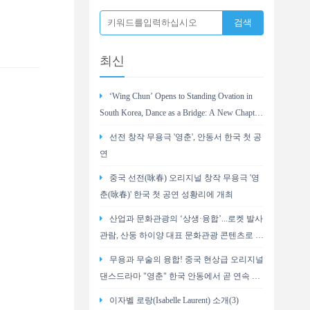
최신
‘Wing Chun’ Opens to Standing Ovation in
South Korea, Dance as a Bridge: A New Chapter
for China-Korea Cultural Exchange.
선전 창작 무용극 '영춘', 안동서 한국 첫 공
연
중국 선전(咏春) 오리지널 창작 무용극 '영
춘(咏春)' 한국 첫 공연 성황리에 개최
산업과 문화관광의 ‘상생·융합’...로켓 발사
관람, 산둥 하이양 대표 문화관광 콘텐츠로 부
상
무용과 무술의 융합! 중국 현상급 오리지널
댄스드라마 "영춘" 한국 안동에서 곧 연속 2
회 공연
이자벨 로랑(Isabelle Laurent) 소개(3)