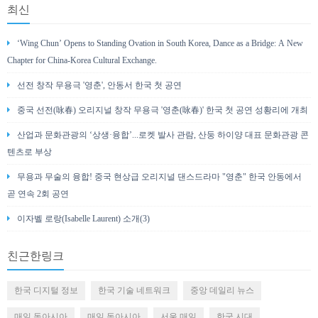
최신
‘Wing Chun’ Opens to Standing Ovation in South Korea, Dance as a Bridge: A New
Chapter for China-Korea Cultural Exchange.
선전 창작 무용극 '영춘', 안동서 한국 첫 공연
중국 선전(咏春) 오리지널 창작 무용극 '영춘(咏春)' 한국 첫 공연 성황리에 개최
산업과 문화관광의 ‘상생·융합’...로켓 발사 관람, 산둥 하이양 대표 문화관광 콘
텐츠로 부상
무용과 무술의 융합! 중국 현상급 오리지널 댄스드라마 "영춘" 한국 안동에서
곧 연속 2회 공연
이자벨 로랑(Isabelle Laurent) 소개(3)
친근한링크
한국 디지털 정보
한국 기술 네트워크
중앙 데일리 뉴스
매일 동아시아
매일 동아시아
서울 매일
한국 시대