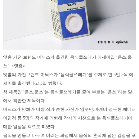
앳홈 가전 브랜드 미닉스가 출간한 음식물쓰레기 에세이집 ‘음쓰,웁
쓰’. <앳홈>
앳홈의 가전브랜드 미닉스가 ‘음식물쓰레기’를 주제로 한 5인 5색 에
세이를 출간했다고 3일 밝혔다.
책 제목인 ‘음쓰,웁쓰’는 음식물쓰레기를 줄여 부르는 ‘음쓰’라는 말
에서 착안한 제목이다.
미닉스가 만화가 미깡,작가 손현,사진가 임수민,마케터 정두현,에디터
이민경 등 5명의 작가에 의뢰해 각자의 시선으로 본 음식물쓰레기에
대한 일상을 책으로 펴냈다.
음식을 만들고 나누며 버리는 과정에서 음식의 흔적에 남은 감정을 포