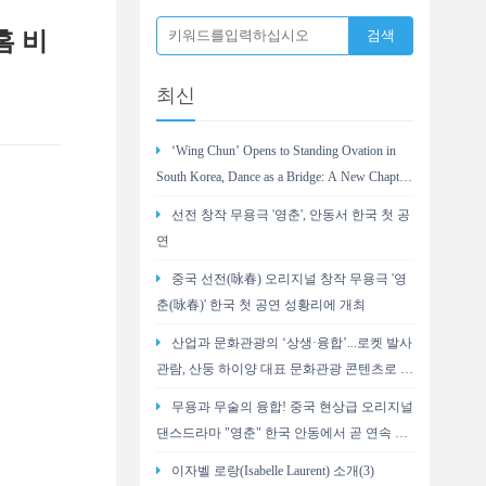
홈 비
최신
‘Wing Chun’ Opens to Standing Ovation in
South Korea, Dance as a Bridge: A New Chapter
for China-Korea Cultural Exchange.
선전 창작 무용극 '영춘', 안동서 한국 첫 공
연
중국 선전(咏春) 오리지널 창작 무용극 '영
춘(咏春)' 한국 첫 공연 성황리에 개최
산업과 문화관광의 ‘상생·융합’...로켓 발사
관람, 산둥 하이양 대표 문화관광 콘텐츠로 부
상
무용과 무술의 융합! 중국 현상급 오리지널
댄스드라마 "영춘" 한국 안동에서 곧 연속 2
회 공연
이자벨 로랑(Isabelle Laurent) 소개(3)