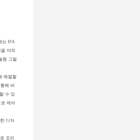
는 IFA
험을 야외
듈형 그릴
르게 예열할
 통해 버
할 수 있
으로 제어
멀한 디자
로 조리