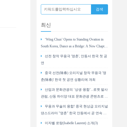
최신
‘Wing Chun’ Opens to Standing Ovation in
South Korea, Dance as a Bridge: A New Chapter
for China-Korea Cultural Exchange.
선전 창작 무용극 '영춘', 안동서 한국 첫 공
연
중국 선전(咏春) 오리지널 창작 무용극 '영
춘(咏春)' 한국 첫 공연 성황리에 개최
산업과 문화관광의 ‘상생·융합’...로켓 발사
관람, 산둥 하이양 대표 문화관광 콘텐츠로 부
상
무용과 무술의 융합! 중국 현상급 오리지널
댄스드라마 "영춘" 한국 안동에서 곧 연속 2
회 공연
이자벨 로랑(Isabelle Laurent) 소개(3)