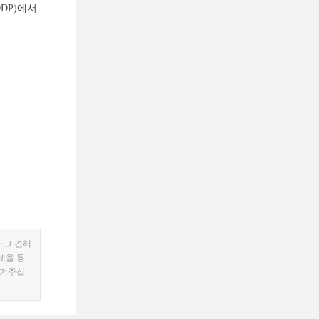
DP)에서
 그 견해
넷을 통
남겨주십