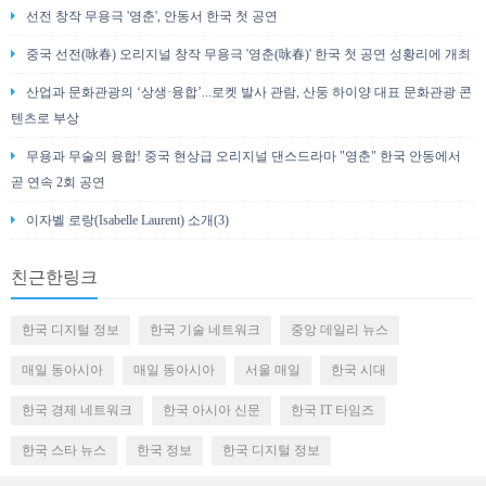
선전 창작 무용극 '영춘', 안동서 한국 첫 공연
중국 선전(咏春) 오리지널 창작 무용극 '영춘(咏春)' 한국 첫 공연 성황리에 개최
산업과 문화관광의 ‘상생·융합’...로켓 발사 관람, 산둥 하이양 대표 문화관광 콘
텐츠로 부상
무용과 무술의 융합! 중국 현상급 오리지널 댄스드라마 "영춘" 한국 안동에서
곧 연속 2회 공연
이자벨 로랑(Isabelle Laurent) 소개(3)
친근한링크
한국 디지털 정보
한국 기술 네트워크
중앙 데일리 뉴스
매일 동아시아
매일 동아시아
서울 매일
한국 시대
한국 경제 네트워크
한국 아시아 신문
한국 IT 타임즈
한국 스타 뉴스
한국 정보
한국 디지털 정보