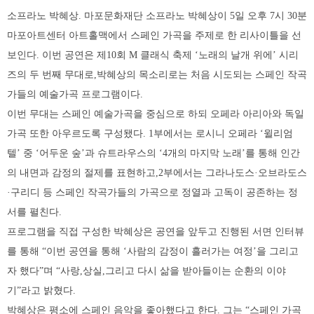
소프라노 박혜상. 마포문화재단 소프라노 박혜상이 5일 오후 7시 30분
마포아트센터 아트홀맥에서 스페인 가곡을 주제로 한 리사이틀을 선
보인다. 이번 공연은 제10회 M 클래식 축제 ‘노래의 날개 위에’ 시리
즈의 두 번째 무대로,박혜상의 목소리로는 처음 시도되는 스페인 작곡
가들의 예술가곡 프로그램이다.
이번 무대는 스페인 예술가곡을 중심으로 하되 오페라 아리아와 독일
가곡 또한 아우르도록 구성됐다. 1부에서는 로시니 오페라 ‘윌리엄
텔’ 중 ‘어두운 숲’과 슈트라우스의 ‘4개의 마지막 노래’를 통해 인간
의 내면과 감정의 절제를 표현하고,2부에서는 그라나도스·오브라도스
·구리디 등 스페인 작곡가들의 가곡으로 정열과 고독이 공존하는 정
서를 펼친다.
프로그램을 직접 구성한 박혜상은 공연을 앞두고 진행된 서면 인터뷰
를 통해 “이번 공연을 통해 ‘사람의 감정이 흘러가는 여정’을 그리고
자 했다”며 “사랑,상실,그리고 다시 삶을 받아들이는 순환의 이야
기”라고 밝혔다.
박혜상은 평소에 스페인 음악을 좋아했다고 한다. 그는 “스페인 가곡