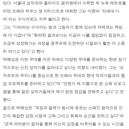
있다. 서울대 성악과와 줄리아드 음악원에서 수학한 뒤 뉴욕 메트로폴
리탄 오페라 하우스 영 아티스트로 데뷔한 그는 이른바 ‘차세대 디
바’라는 수식어로도 자주 불리곤 한다.
그는 “디바라는 수식어는 빛과 그림자가 함께 있는데 저에게는 책임
에 더 가깝다”며 “화려한 결과보다는 지금의 나를 끊임없이 점검하고,
조금씩 성장해가는 과정을 콩쿠르에 도전하던 시절보다 훨씬 더 소중
히 여기고 있다”고 했다.
박혜상은 이번 무대를 마친 뒤에도 다양한 무대를 준비하는 한편 장기
적으로는 신진 성악가를 길러내고 싶다는 의향도 내비쳤다. 그는 “모
차르트와 푸치니를 중심으로 한 오페라 무대와 현대 작곡가들과의 협
업 프로젝트를 준비하고 있다”며 “언젠가 제 이름으로 된 교육 프로그
램을 통해 젊은 성악가들에게 제가 받은 영감을 전해주고 싶다”고 전
했다.
끝으로 박혜상은 “격정과 절제가 동시에 흐르는 스페인 음악으로 인
간의 복잡한 감정,사랑과 고독,그리고 회복의 순간을 전하고 싶다”며
“관객 여러분이 음악을 통해 자신의 감정을 비추어볼 수 있는 시간을