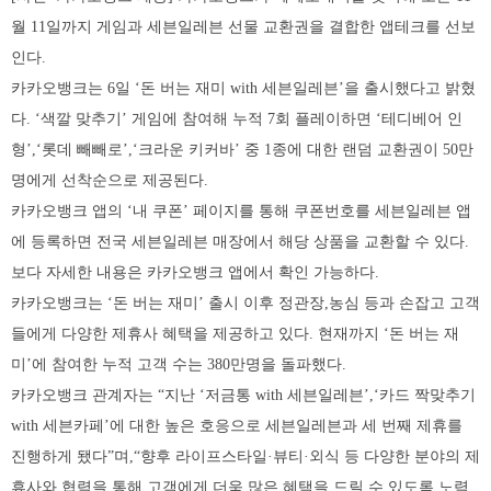
월 11일까지 게임과 세븐일레븐 선물 교환권을 결합한 앱테크를 선보
인다.
카카오뱅크는 6일 ‘돈 버는 재미 with 세븐일레븐’을 출시했다고 밝혔
다. ‘색깔 맞추기’ 게임에 참여해 누적 7회 플레이하면 ‘테디베어 인
형’,‘롯데 빼빼로’,‘크라운 키커바’ 중 1종에 대한 랜덤 교환권이 50만
명에게 선착순으로 제공된다.
카카오뱅크 앱의 ‘내 쿠폰’ 페이지를 통해 쿠폰번호를 세븐일레븐 앱
에 등록하면 전국 세븐일레븐 매장에서 해당 상품을 교환할 수 있다.
보다 자세한 내용은 카카오뱅크 앱에서 확인 가능하다.
카카오뱅크는 ‘돈 버는 재미’ 출시 이후 정관장,농심 등과 손잡고 고객
들에게 다양한 제휴사 혜택을 제공하고 있다. 현재까지 ‘돈 버는 재
미’에 참여한 누적 고객 수는 380만명을 돌파했다.
카카오뱅크 관계자는 “지난 ‘저금통 with 세븐일레븐’,‘카드 짝맞추기
with 세븐카페’에 대한 높은 호응으로 세븐일레븐과 세 번째 제휴를
진행하게 됐다”며,“향후 라이프스타일·뷰티·외식 등 다양한 분야의 제
휴사와 협력을 통해 고객에게 더욱 많은 혜택을 드릴 수 있도록 노력