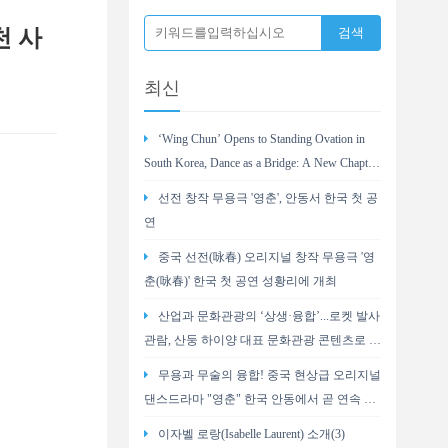
천 사
최신
‘Wing Chun’ Opens to Standing Ovation in
South Korea, Dance as a Bridge: A New Chapter
for China-Korea Cultural Exchange.
선전 창작 무용극 '영춘', 안동서 한국 첫 공
연
중국 선전(咏春) 오리지널 창작 무용극 '영
춘(咏春)' 한국 첫 공연 성황리에 개최
산업과 문화관광의 ‘상생·융합’...로켓 발사
관람, 산둥 하이양 대표 문화관광 콘텐츠로 부
상
무용과 무술의 융합! 중국 현상급 오리지널
댄스드라마 "영춘" 한국 안동에서 곧 연속 2
회 공연
이자벨 로랑(Isabelle Laurent) 소개(3)