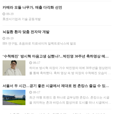
카메라 모듈 나무가, 매출 다각화 선언
09-19
美센서기업과 기술 공동개발
뇌질환 환자 맞춤 전자약 개발
09-19
IBS 연구팀, 초음파로 치료네이처 일렉트로닉스에 발표
‘수척해진’ 방시혁 마음고생 심했나?...박진영 30주년 축하영상 메시
지는
09-17
하이브 방시혁 의장이 가수 박진영의 데뷔 30주년을 영상편지
를 통해 축하했다. 축하 영상 속 방 의장의 수척해진 모습이 눈
길을 끌었다. 방 의장은 지난 16일 방송된 KBS 대기획 ‘딴따라
JYP’에서 영상 편지를 통해 가수 박진영의 데뷔 30주년을 축
서울서 두 시간…공기 좋은 시골에서 제대로 된 촌캉스 즐길 수 있는
하했다. 1994년 ‘날 떠나지 마’로 데뷔한 박진영은 댄스 가수이
이곳
09-17
자 가요계를 대표하는 프로듀서로 활동하며
최근 여행 트렌드 중 하나로 급부상한 촌캉스. 촌캉스는 시골
을 의미하는 촌과 바캉스의 합성어로 도시를 떠나 시골에서
여유를 즐기는 새로운 형태의 휴가를 의미한다. 최근에는 MZ
세대뿐만 아니라 모든 연령층의 여행객들이 촌캉스의 매력에