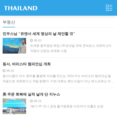
부동산
진우스님 "유엔서 세계 명상의 날 제안할 것"
09-20
조계종 총무원장 취임 2주년내달 국제 콘퍼런스 개최하고미
국찾아 선명상 세계화 시동
동서, 바리스타 챔피언십 개최
09-19
동서식품이 카누 원두를 활용해 커피를 만드는 '2024 카누 바리스타 챔피언십'을
처음으로 개최한다고 19일 밝혔다. 이번 대회는 핸드드립이 아닌 에스프레소 머신
을 활용하며 원두는 동서식품이 제공한다. '카누의 초대'라는 테마로 진행하는 이
번 대회는 오는 24일까지 카누 패들 애플리케이션에서 참가 신청을 할 수 있다. 다
美 주문 회복에 실적 날개 단 지누스
음달 15~18일 서울 용산구 한남동..
09-19
3분기 中·인니 공장 풀가동중동·아프리카 진출도 눈앞