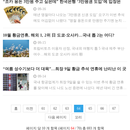
“조카 용돈 3만원 주고 싶은데” 한국은행 ‘3만원권 도입’에 입장은
빠지면서, 촌캉스를 즐길 수 있는 여러 장소가 떠오르고 있다.
09-16
공기 좋은 시골에서 진짜 촌캉스를 즐기고 싶다면 이곳은 어
매년 명절마다 나오는 ‘3만원권 신권 도입’ 요구가 이번 추석
떨까
에도 어김없이 나왔다. “명절 용돈으로 만원만 주기엔 눈치 보
이고 5만원권을 주자니 부담스러워 3만원권이 딱”이라며 신권
도입을 요구하는 목소리가 높다. 16일 온라인 커뮤니티에 따
10월 황금연휴, 해외 1, 2위 日 도쿄‧오사카…국내 톱 2는 어디?
르면 올 추석 용돈 금액에 대한 고민과 함께 3만원권 신권 도
09-15
입 필요성이 제기됐다. ‘1만원과 5만원 사이에 3만원권
트립비토즈 이용자 선정, 국내외 여행지 톱 5 국내 제주·부산·
여수…해외 도쿄·오사카·파리 順
“여름 성수기보다 더 대목”…최장 9일 황금 추석 연휴에 난리난 이 곳
09-14
국내 항공업계가 최장 9일을 쉴 수 있는 이번 추석 황금 연휴
를 맞이해 너도 나도 노선 증편에 나섰다. 예년 대비 긴 연휴
기간을 맞이하는 만큼 해외 여행객이 급증할 것이란 전망이
나오면서 늘어난 여객 수요에 대비하기 위해 분주한 모습이
다. 14일 항공업계에 따르면 대한항공은 지난 10일부터 내달
홈
이전
61
62
63
64
65
66
67
말까지 인천발 대만 타이중 전세편(주 4회)을, 11일부터
다음 페이지
꼬리
페이지 당 10 개 항목 (페이지
64
/ 70) 총 693 개 항목