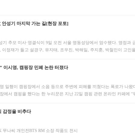
 안성기 마지막 가는 길[현장 포토]
안성기 추모 미사·영결식이 9일 오전 서울 명동성당에서 엄수됐다. 영정과
, 이정재가 들고 설경구, 유지태, 조우진, 박해일, 주지훈, 박철민이 고인
.9 #‘국민배우’ 안성기, 오늘 영면 #정우성-이정재, 안성기 영정과 훈장 들고
들 배웅 속 영면 #유지태, 안타까운 마음뿐 #주지훈, 침
” 이시영, 캠핑장 민폐 논란 터졌다
영 일행이 캠핑장에서 소음 등으로 주변에 피해를 끼쳤다는 폭로가 나왔다
장에서 캠핑을 했다는 한 누리꾼은 지난 22일 캠핑 관련 온라인 카페에 
시영)이 왔다”며 캠핑장에서 겪은 소음 피해를 주장했다. 이 누리꾼은 “굉
방하게 지내면서 스피커로 노래도 흘러 나오고 한 분은 상의를 탈의하
의 감정을 비추다
 무나씨 개인전BTS RM 소장 작품도 전시