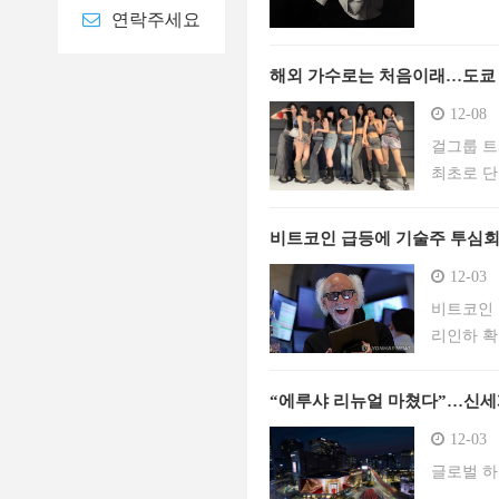
연락주세요
해외 가수로는 처음이래…도쿄 
12-08
걸그룹 트
최초로 단
로 개방하
이다. 이
비트코인 급등에 기술주 투심회복
12-03
비트코인 
리인하 확
“에루샤 리뉴얼 마쳤다”…신세
12-03
글로벌 하