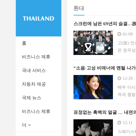
환대
스크린에 남은 69년의 숨결…故
01-09
홈
고(故) 
은 정우성
비즈니스 제휴
2026.1
“소음·고성 비매너에 멘털 나가
국내 서비스
12-29
자동차 제공
배우 이시
계곡 캠핑
국제 뉴스
(배우 이
이 자유분
비즈니스 제휴
표정없는 흑백의 얼굴 … 내면
12-11
더
스페이스K