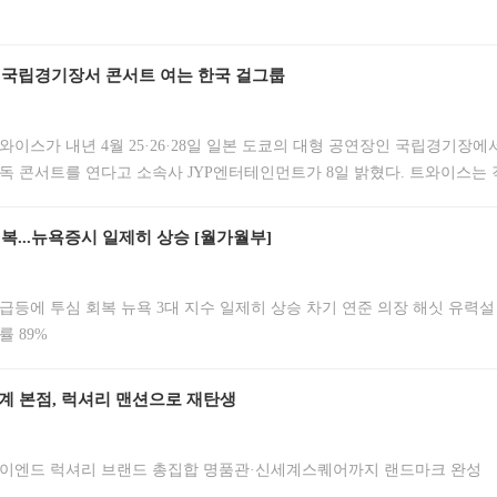
국립경기장서 콘서트 여는 한국 걸그룹
와이스가 내년 4월 25·26·28일 일본 도쿄의 대형 공연장인 국립경기장에
독 콘서트를 연다고 소속사 JYP엔터테인먼트가 8일 밝혔다. 트와이스는 객
는 방식으로 공연 규모를 극대화해 회당 8만명씩, 3일간 총 24만명의 관
번 콘서트는 트와이스의 여섯 번째 월드투어 ‘디스 이즈 포’
...뉴욕증시 일제히 상승 [월가월부]
급등에 투심 회복 뉴욕 3대 지수 일제히 상승 차기 연준 의장 해싯 유력설 
률 89%
계 본점, 럭셔리 맨션으로 재탄생
이엔드 럭셔리 브랜드 총집합 명품관·신세계스퀘어까지 랜드마크 완성