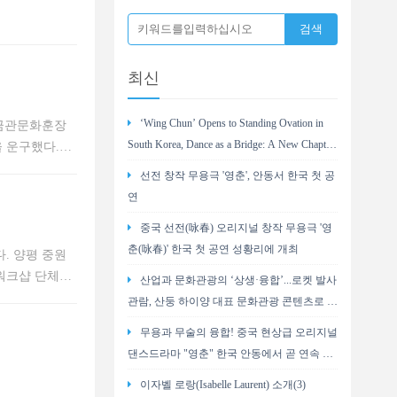
최신
‘Wing Chun’ Opens to Standing Ovation in
 금관문화훈장
South Korea, Dance as a Bridge: A New Chapter
을 운구했다.
for China-Korea Cultural Exchange.
 #안성기, 동료
선전 창작 무용극 '영춘', 안동서 한국 첫 공
연
중국 선전(咏春) 오리지널 창작 무용극 '영
춘(咏春)' 한국 첫 공연 성황리에 개최
. 양평 중원
“워크샵 단체팀
산업과 문화관광의 ‘상생·융합’...로켓 발사
장히 젊은 분들
관람, 산둥 하이양 대표 문화관광 콘텐츠로 부
상
무용과 무술의 융합! 중국 현상급 오리지널
댄스드라마 "영춘" 한국 안동에서 곧 연속 2
회 공연
이자벨 로랑(Isabelle Laurent) 소개(3)