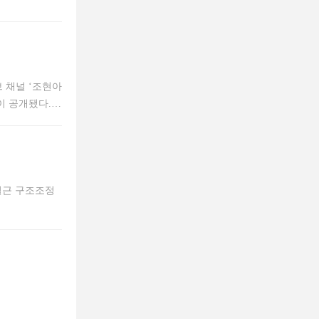
 채널 ‘조현아
이 공개됐다.
는 채 권순일
철근 구조조정