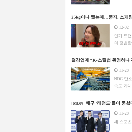
25kg이나 뺐는데…풍자, 소개
12-02
인기 트랜
의 평범한
풍자는 이
보다 먼저
철강업계 “K-스틸법 환영하나 
11-28
NDC·탄
속도 기대
[MBN] 배구 '레전드'들이 뭉쳤
11-28
새 스포츠