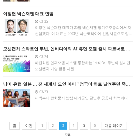
풍 이끈 숨은 주역"싱가포르 거점 동남아 진출"
이정헌 넥슨재팬 대표 연임
03-25
이정헌 넥슨재팬 대표가 25일 넥슨재팬 정기주주총회에서 재
선임됐다. 이 대표는 2003년 넥슨코리아에 신입사원으로 입사
해 2018년 대표직에 올랐다. 2024년에는 일본법인인 넥슨재팬
대표를 맡아 넥슨이 지난해까지 2년 연속 역대 최대 매출을 거
모션캡처 스타트업 무빈, 엔비디아의 AI 휴먼 모델 출시 파트너로 선
두는 데 일등공신 역할을 했다. 이날 주총에서는 패트릭 쇠더
정
03-24
룬드 회장의 일반이사(사내이사) 재선임 안건도 가결됐다..
파편화된 인체모델 시스템 통합하는 ‘소마’에 무빈의 실시간
모션캡처 기술 활용 지원
남미·유럽·일본 … 전 세계서 모인 아미 "정국이 하트 날려주면 죽어
도 여한 없죠"
03-23
새벽부터 광화문서 밤샘 대기공연 끝난후 곳곳서 치맥파티
홈
이전
1
2
3
4
5
6
다음 페이지
꼬리