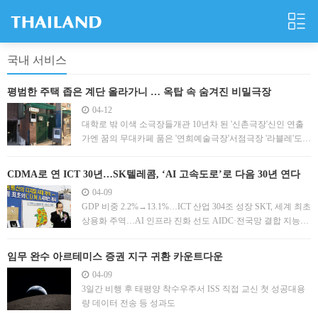
국내 서비스
평범한 주택 좁은 계단 올라가니 … 옥탑 속 숨겨진 비밀극장
04-12
대학로 밖 이색 소극장들개관 10년차 된 '신촌극장'신인 연출
가엔 꿈의 무대카페 품은 '연희예술극장'서점극장 '라블레'도
눈길
CDMA로 연 ICT 30년…SK텔레콤, ‘AI 고속도로’로 다음 30년 연다
04-09
GDP 비중 2.2%→13.1%…ICT 산업 304조 성장 SKT, 세계 최초
상용화 주역…AI 인프라 진화 선도 AIDC·전국망 결합 지능형
인프라 구축 박차…6G 주도도
임무 완수 아르테미스 증권 지구 귀환 카운트다운
04-09
3일간 비행 후 태평양 착수우주서 ISS 직접 교신 첫 성공대용
량 데이터 전송 등 성과도