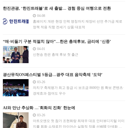
한진관광, ‘한진트래블’로 새 출발… 경험 중심 여행으로 전환
04-08
홈페이지 개편·현장 인력 명칭까지 재정비 선언 추가금 제로
정책 적용 직항 전세기 상품 대표적
“매·비둘기 구분 적절치 않아”…한은 총재후보, 금리에 ‘신중’
04-01
신현송 한은 총재 후보 첫 출근
광산뮤직ON페스티벌 S등급…광주 대표 음악축제 ‘도약’
03-26
자치구 축제평가 최고 등급 시 보조금 8600만 원 확보 콘텐츠·
경제효과·참여도 우수
AI와 만난 추상화 …'회화의 진화' 한눈에
03-26
아트오앤오 첫 참가 조현화랑 최재우 대표 인터뷰디지털 이미
지를 회화 소재로진 마이어슨 실험적 작품 선봬韓 단색화 열