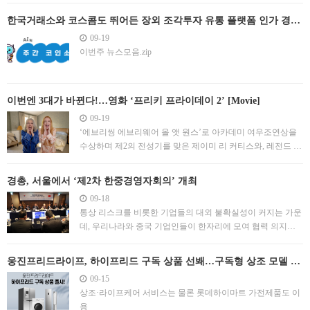
에 미친 한 남자가 역사의 현장을 발로 뛰며 기록한 발칙한 기
한국거래소와 코스콤도 뛰어든 장외 조각투자 유통 플랫폼 인가 경쟁
행서 하나가 나왔다. 6만명에 가까운 구독자를 보유한 유튜브
[엠블록레터]
09-19
채널 ‘기행장군 양양이’ 운영자 박창훈씨가 가더
이번주 뉴스모음.zip
이번엔 3대가 바뀐다!…영화 ‘프리키 프라이데이 2’ [Movie]
09-19
‘에브리씽 에브리웨어 올 앳 원스’로 아카데미 여우조연상을
수상하며 제2의 전성기를 맞은 제이미 리 커티스와, 레전드 하
이틴 스타였지만 최근엔 스크린 활동이 적었던 린제이 로한이
‘프리키 프라이데이’ 2편으로 22년 만에 완전체로 컴백했다.
경총, 서울에서 ‘제2차 한중경영자회의’ 개최
09-18
통상 리스크를 비롯한 기업들의 대외 불확실성이 커지는 가운
데, 우리나라와 중국 기업인들이 한자리에 모여 협력 의지를
밝혔다. 한국경영자총협회(경총)는 중국국제다국적기업촉진
회(CICPMC)와 공동으로 18일 서울 롯데호텔에서 ‘제2차 한중
웅진프리드라이프, 하이프리드 구독 상품 선봬…구독형 상조 모델 제
경영자회의’를 개최했다. 이 자리에서 기업인들은 한중 경제
시
09-15
협력 강화와 양국 기업 지원 방안 등을 논의했다. 행사에는 손
상조·라이프케어 서비스는 물론 롯데하이마트 가전제품도 이
경식
용