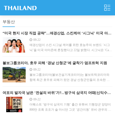
부동산
“미국 현지 시장 직접 공략”…애경산업, 스킨케어 ‘시그닉’ 미국 아마
존 론칭
09-22
애경산업이 스킨 시그널 케어를 위한 효능주의 브랜드 ‘시그
닉’을 미국 아마존에 론칭했다고 22일 밝혔다. 시그닉은 ‘Catch
the Skin Signal’이라는 핵심 메시지를 바탕으로 피부에 나타나
는 다양한 스킨 시그널을 케어하기 위해 독자 기술과 스킨케
볼보그룹코리아, 호우 피해 ‘경남 산청군’에 굴착기·덤프트럭 지원
어 성분을 조합한 효능 중심의 스킨케어 브랜드다. 시그닉의
09-22
브랜드명은 ‘시그널’(Signal)과 ‘클리
볼보그룹코리아(볼보건설기계코리아)는 볼보트럭코리아와
함께 최근 호우로 피해가 컸던 경남 산청군민들의 조속한 일
상 회복을 위해 굴착기·덤프트럭을 포함한 장비와 인력을 지
원했다고 22일 밝혔다. 지난 19일 산청군청에서 열린 수해복
여포의 발자국 남은 ‘전설의 바위’가?...방구석 삼국지 어때[신익수의
구 지원 간담회에는 이승화 산청군수, 박강석 볼보트럭코리아
책GPT]
09-22
대표이사, 이명관 볼보그룹코리아 국내영업서비스부문 부사
더퀘스트 ‘방구석 삼국지 기행’ 출간 유튜버 기행장군 양양이
장 등 주요 관계자
800만 조회 조조가 술 마시던 그곳 ‘공간이동’ 유비·관우의 숨
은 핫플 책에 담아 한 편의 삼국지 시리즈 영화 본 느낌삼국지