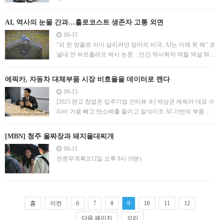
AI, 역사의 눈물 간과…홀로코스트 생존자 고통 외면
09-15
“피 한 방울로 아이 살리려던 엄마의 비극, AI는 이해 못 해” 코
넬대 얀 부르츨라프 박사 논문…인간 역사학자 역할 역설 MS
“AI가 역사학자 대체” 보고서 뒤집는 연구 결과 주목
에픽카, 자동차 대체부품 시장 비효율을 데이터로 깬다
09-15
[2025 판교 창업존 입주기업 인터뷰 ②] 박상균 에픽카 대표 수
리비 거품 빼고 탄소배출 줄이고 일석이조 AI 기반의 부품비
절감 선제안 솔루션으로 B2B 시장 정조준
[MBN] 청주 울짜장과 돼지울대찌개
09-11
전현무계획2(12일 오후 9시 10분)
홈
이전
6
7
8
9
10
11
12
다음 페이지
꼬리