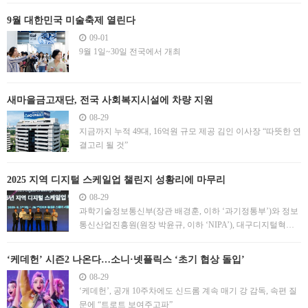
9월 대한민국 미술축제 열린다
09-01
9월 1일~30일 전국에서 개최
새마을금고재단, 전국 사회복지시설에 차량 지원
08-29
지금까지 누적 49대, 16억원 규모 제공 김인 이사장 “따뜻한 연
결고리 될 것”
2025 지역 디지털 스케일업 챌린지 성황리에 마무리
08-29
과학기술정보통신부(장관 배경훈, 이하 ‘과기정통부’)와 정보
통신산업진흥원(원장 박윤규, 이하 ‘NIPA’), 대구디지털혁신
진흥원(원장 민정기, 이하 ‘DIP’)은 8월 28일(목) JW메리어트
동대문 스퀘어 서울에서 ‘2025 지역 디지털 스케일업 챌린지’
‘케데헌’ 시즌2 나온다…소니·넷플릭스 ‘초기 협상 돌입’
본선을 개최했다. ‘2025 지역 디지털 스케일업 챌린지’는 지역
08-29
디지털 혁신거점 조성지원 사업의 일
‘케데헌’, 공개 10주차에도 신드롬 계속 매기 강 감독, 속편 질
문에 “트로트 보여주고파”