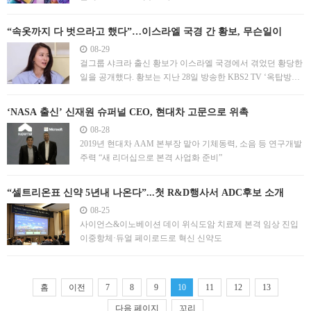
“속옷까지 다 벗으라고 했다”…이스라엘 국경 간 황보, 무슨일이
08-29
걸그룹 샤크라 출신 황보가 이스라엘 국경에서 겪었던 황당한
일을 공개했다. 황보는 지난 28일 방송한 KBS2 TV ‘옥탑방의
문제아들’에 출연해 ‘살면서 가장 억울한 일’에 대한 질문을
받자 “이상하게 공항이나 국경 검색대에서 나만 걸린다”며 이
‘NASA 출신’ 신재원 슈퍼널 CEO, 현대차 고문으로 위촉
스라엘에서 겪었던 일화를 소개했다. 과거 방송인 송은이, 김
08-28
숙과 함께 해외여행을 떠난 황보는 이스라엘에서 요르단
2019년 현대차 AAM 본부장 맡아 기체동력, 소음 등 연구개발
주력 “새 리더십으로 본격 사업화 준비”
“셀트리온표 신약 5년내 나온다”...첫 R&D행사서 ADC후보 소개
08-25
사이언스&이노베이션 데이 위식도암 치료제 본격 임상 진입
이중항체·듀얼 페이로드로 혁신 신약도
홈
이전
7
8
9
10
11
12
13
다음 페이지
꼬리