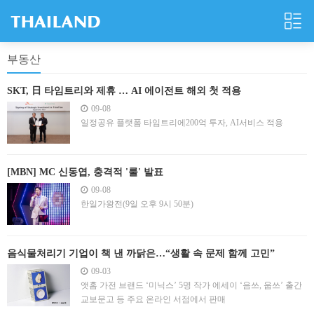
부동산
SKT, 日 타임트리와 제휴 … AI 에이전트 해외 첫 적용
09-08
일정공유 플랫폼 타임트리에200억 투자, AI서비스 적용
[MBN] MC 신동엽, 충격적 '룰' 발표
09-08
한일가왕전(9일 오후 9시 50분)
음식물처리기 기업이 책 낸 까닭은…“생활 속 문제 함께 고민”
09-03
앳홈 가전 브랜드 ‘미닉스’ 5명 작가 에세이 ‘음쓰, 웁쓰’ 출간
교보문고 등 주요 온라인 서점에서 판매